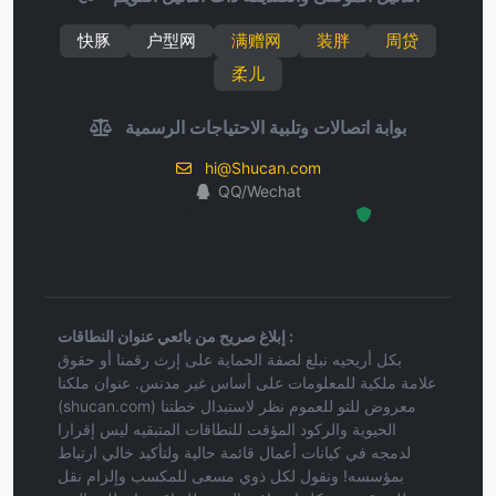
快豚
户型网
满赠网
装胖
周贷
柔儿
بوابة اتصالات وتلبية الاحتياجات الرسمية
hi@Shucan.com
QQ/Wechat
Hosted Protected Environment
إبلاغ صريح من بائعي عنوان النطاقات :
بكل أريحيه نبلغ لصفة الحماية على إرث رقمنا أو حقوق
علامة ملكية للمعلومات على أساس غير مدنس. عنوان ملكنا
(shucan.com) معروض للتو للعموم نظر لاستبدال خطتنا
الحيوية والركود المؤقت للنطاقات المتبقيه ليس إقرارا
لدمجه في كيانات أعمال قائمة حالية ولتأكيد خالي ارتباط
بمؤسسه! ونقول لكل ذوي مسعى للمكسب وإلزام نقل