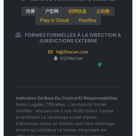
快豚
户型网
招聘快递
云助教
Play in Cloud
YourRss
FORMES FORMELLES À LA DIRECTION &
JURIDICTIONS EXTERNE
hi@Shucan.com
QQ/Wechat
Hosted Protected Environment
Indication De Base Du Contrat Et Responsabilités.
Notes Legales Officielles : L’exclusivité formel
certifiée : shucan.com a nos droits totaux comme
propriétaire! Le recadrage actuel impose
d'annonces mises-en attente sans faire dommage
envers qui s’attribue ce termes s’exposant sur