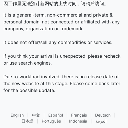
因工作量无法预计新网站的上线时间，请稍后访问。
It is a general-term, non-commercial and private &
personal domain, not connected or affiliated with any
company, organization or trademark.
It does not offer/sell any commodities or services.
If you think your arrival is unexpected, please recheck
or use search engines.
Due to workload involved, there is no release date of
the new website at this stage. Please come back later
for the possible update.
English
|
中文
|
Español
|
Français
|
Deutsch
|
العربية
|
Indonesia
|
Português
|
日本語