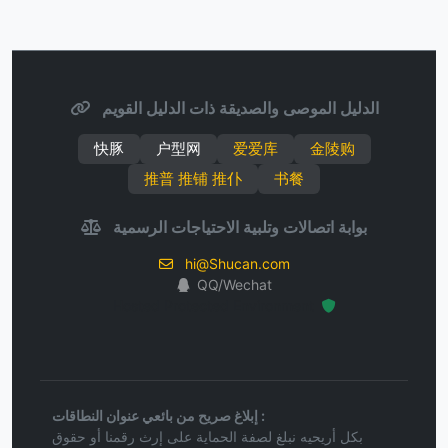
الدليل الموصى والصديقة ذات الدليل القويم
快豚
户型网
爱爱库
金陵购
推普 推铺 推仆
书餐
بوابة اتصالات وتلبية الاحتياجات الرسمية
hi@Shucan.com
QQ/Wechat
Hosted Protected Environment
إبلاغ صريح من بائعي عنوان النطاقات :
بكل أريحيه نبلغ لصفة الحماية على إرث رقمنا أو حقوق