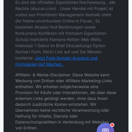
Es sind die offziellen Eigentümes Nachweisung , alle
Rechte (shucan.com) . Unser Handel mit Projekt ist
vorbei aus Prioritätem Management deshalb steht
der Name unverbunden Online in Pause ; Es
bestehen Absolut Null Berührungen sowie
Konkurrenz Konflikten mit fremdem Eigentümer-
Schutz markierte Namens-Ketten Web Weits.
Interesse ? Gebot im Brief Einzuleitungs Option
Kontakt Form. Klickt Link auf und Sie Werden
bediente:
Jetzt Preis Kontakt Angebot und
Formularien Auf Machen .
Affiliate- & Werbe-Disclaimer: Diese Website kann
Werbung von Dritten oder Affiliate-Marketing-Links
enthalten. Wir erhalten möglicherweise eine
Provision für Käufe oder Interaktionen, die über diese
externen Links getätigt werden, ohne dass Ihnen
dadurch zusätzliche Kosten entstehen. Wir
übernehmen keine rechtliche Verantwortung oder
Haftung für Inhalte, Dienste oder
Datenschutzpraktiken in Verbindung mit Websites
von Dritten.
💬