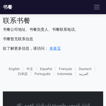
书餐
联系书餐
书餐公司地址、书餐负责人、书餐联系电话。
书餐暂无联系信息
欲了解更多信息，请访问：
米多宝
English
|
中文
|
Español
|
Français
|
Deutsch
|
العربية
|
Indonesia
|
Português
|
日本語
الدليل الموصى والصديقة ذات الدليل القويم