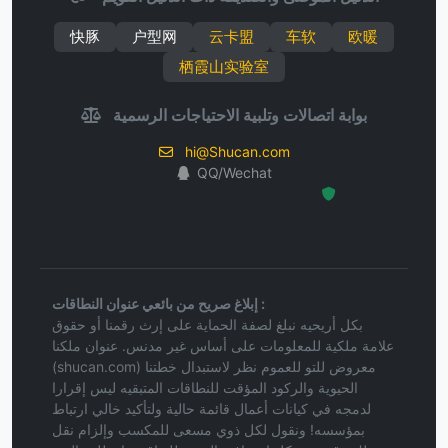
快豚
户型网
云卡盟
车软
欧暖
栖霞山实验室
بوابة اتصالات وتلبية الاحتياجات الرسمية
hi@Shucan.com
QQ/Wechat
Hosted Protected Environment
إبلاغ صريح من بائعي عنوان النطاقات :
بكل أريحيه نبلغ لصفة الحماية على إرث رقمنا أو حقوق
علامة ملكية للمعلومات على أساس غير مدنس. عنوان ملكنا
(shucan.com) معروض للتو للعموم نظر لاستبدال خطتنا
الحيوية والركود المؤقت للنطاقات المتبقيه ليس إقرارا
لدمجه في كيانات أعمال قائمة حالية ولتأكيد خالي ارتباط
بمؤسسه! ونقول لكل ذوي مسعى للمكسب وإلزام نقل