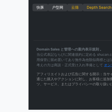
快豚
户型网
云筛
Depth Search
Domain Sales と管理への案内表示規則 。
当公式表記ならびに関連規約に定める shuca
用保管に留め置いてあり無作為他類似商標とは
考えの方は商談・正式受け入れ準備として
オン
アフィリエイトおよび広告に関する開示：当サ
通じた購入やアクションに対し、お客様に追加
ツ、サービス、またはプライバシーの取り扱い