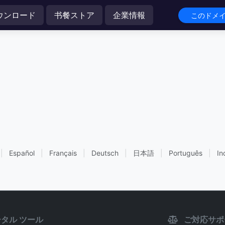
ウンロード
书餐ストア
企業情報
このドメイン
|
Español
|
Français
|
Deutsch
|
日本語
|
Português
|
In
タル ツール
ご対応サポ