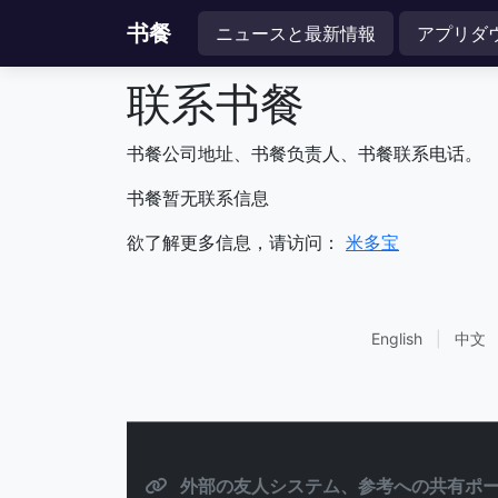
书餐
ニュースと最新情報
アプリダ
联系书餐
书餐公司地址、书餐负责人、书餐联系电话。
书餐暂无联系信息
欲了解更多信息，请访问：
米多宝
English
|
中文
外部の友人システム、参考への共有ポー