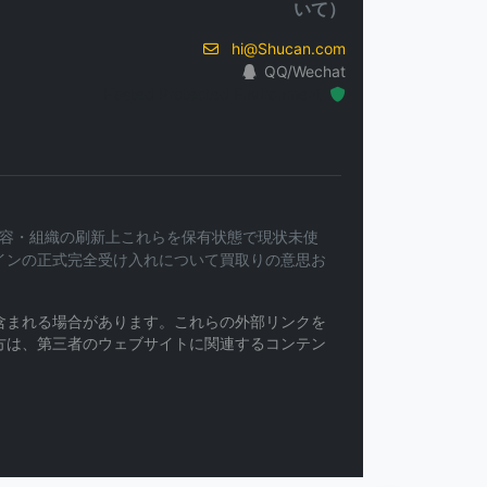
いて）
hi@Shucan.com
QQ/Wechat
Hosted Protected Environment
務内容・組織の刷新上これらを保有状態で現状未使
インの正式完全受け入れについて買取りの意思お
含まれる場合があります。これらの外部リンクを
方は、第三者のウェブサイトに関連するコンテン