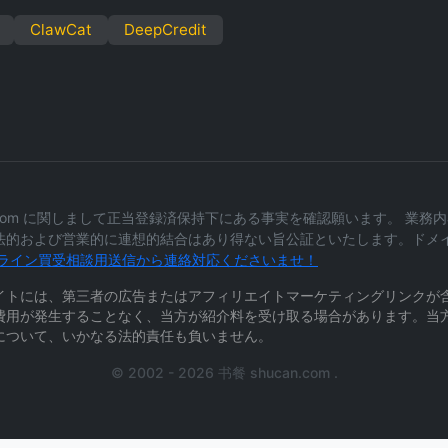
ClawCat
DeepCredit
n.com に関しまして正当登録済保持下にある事実を確認願います。 業
法的および営業的に連想的結合はあり得ない旨公証といたします。ドメ
ライン買受相談用送信から連絡対応くださいませ！
イトには、第三者の広告またはアフィリエイトマーケティングリンクが
費用が発生することなく、当方が紹介料を受け取る場合があります。当
について、いかなる法的責任も負いません。
© 2002 - 2026 书餐 shucan.com .