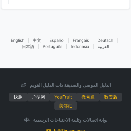
English
|
中文
|
Español
|
Français
|
Deutsch
|
العربية
|
Indonesia
|
Português
|
日本語
الدليل الموصى والصديقة ذات الدليل القويم
快豚
户型网
YouFruit
微号通
数安盾
美邻汇
بوابة اتصالات وتلبية الاحتياجات الرسمية
hi@Shucan.com