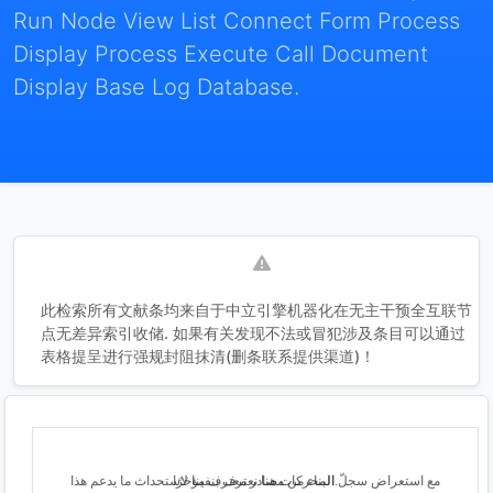
Run Node View List Connect Form Process
Display Process Execute Call Document
Display Base Log Database.
此检索所有文献条均来自于中立引擎机器化在无主干预全互联节
点无差异索引收储. 如果有关发现不法或冒犯涉及条目可以通过
表格提呈进行强规封阻抹清(删条联系提供渠道)！
مع استعراض سجلّ المحركات هنا نعترف بنفينا لاستحداث ما يدعم هذا البناء من مصادر معترف مؤخرًا.