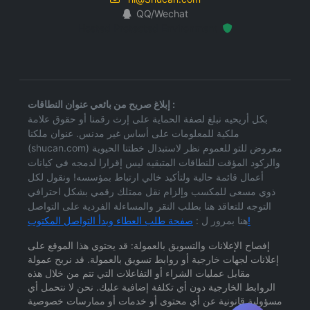
QQ/Wechat
Hosted Protected Environment
إبلاغ صريح من بائعي عنوان النطاقات :
بكل أريحيه نبلغ لصفة الحماية على إرث رقمنا أو حقوق علامة
ملكية للمعلومات على أساس غير مدنس. عنوان ملكنا
(shucan.com) معروض للتو للعموم نظر لاستبدال خطتنا الحيوية
والركود المؤقت للنطاقات المتبقيه ليس إقرارا لدمجه في كيانات
أعمال قائمة حالية ولتأكيد خالي ارتباط بمؤسسه! ونقول لكل
ذوي مسعى للمكسب وإلزام نقل ممتلك رقمي بشكل احترافي
التوجه للتعاقد هنا بطلب النقر والمساءلة الفردية على التواصل
صفحة طلب العطاء وبدأ التواصل المكتوب!
هنا بمرور ل :
إفصاح الإعلانات والتسويق بالعمولة: قد يحتوي هذا الموقع على
إعلانات لجهات خارجية أو روابط تسويق بالعمولة. قد نربح عمولة
مقابل عمليات الشراء أو التفاعلات التي تتم من خلال هذه
الروابط الخارجية دون أي تكلفة إضافية عليك. نحن لا نتحمل أي
مسؤولية قانونية عن أي محتوى أو خدمات أو ممارسات خصوصية