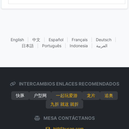
English
|
中文
|
Español
|
Français
|
Deutsch
|
日本語
|
Português
|
Indonesia
|
العربية
INTERCAMBIOS ENLACES RECOMENDADOS
快豚
户型网
一起玩爱游
龙片
追奥
九折 就这 就折
MESA CONTÁCTANOS
hi@Shucan.com