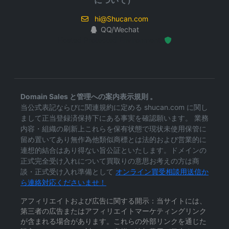
について）
hi@Shucan.com
QQ/Wechat
Hosted Protected Environment
Domain Sales と管理への案内表示規則 。
当公式表記ならびに関連規約に定める shucan.com に関し
まして正当登録済保持下にある事実を確認願います。 業務
内容・組織の刷新上これらを保有状態で現状未使用保管に
留め置いてあり無作為他類似商標とは法的および営業的に
連想的結合はあり得ない旨公証といたします。ドメインの
正式完全受け入れについて買取りの意思お考えの方は商
談・正式受け入れ準備として
オンライン買受相談用送信か
ら連絡対応くださいませ！
アフィリエイトおよび広告に関する開示：当サイトには、
第三者の広告またはアフィリエイトマーケティングリンク
が含まれる場合があります。これらの外部リンクを通じた