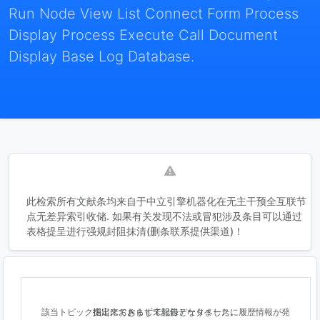
Run Node View List Connect Form Process
Display Process Execute Call Document
Display Base Log Database.
此检索所有文献条均来自于中立引擎机器化在无主干预全互联节
点无差异索引收储. 如果有关发现不法或冒犯涉及条目可以通过
表格提呈进行强规封阻抹清(删条联系提供渠道)！
該当トピック指定におきまして記録データベースに履歴情報が発掘出来ておらず未報告となりました。