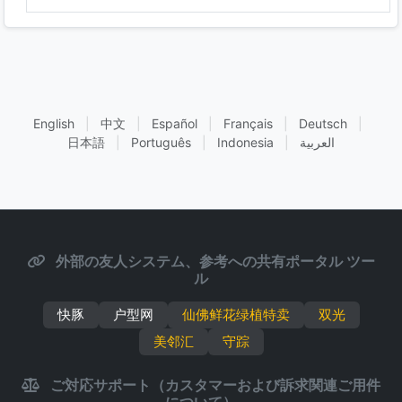
English
|
中文
|
Español
|
Français
|
Deutsch
|
日本語
|
Português
|
Indonesia
|
العربية
外部の友人システム、参考への共有ポータル ツー
ル
快豚
户型网
仙佛鲜花绿植特卖
双光
美邻汇
守踪
ご対応サポート（カスタマーおよび訴求関連ご用件